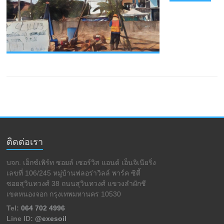
ซอ
ยล์
เซอร์วิส
แอนด์
เอ็น
จิ
เนีย
ริ่ง
จำกัด
บริการ
เจาะ
สำรวจ
ดิน
รับ
ติดต่อเรา
เจาะ
ดิน
บจก. เอ็กซ์เพิร์ท ซอยล์ เซอร์วิส แอนด์ เอ็นจิเนียริ่ง
และ
เลขที่ 106/245 หมู่บ้านฟลอร่าวิลล์ พาร์ค ซิตี้
ทดสอบ
ซอยสุวินทวงศ์ 38 ถนนสุวินทวงศ์ แขวงลำผักชี
คุณสมบัติ
เขตหนองจอก กรุงเทพมหานคร 10530
ทาง
Tel:
064 702 4996
วิศวกรรม
Line ID:
@exesoil
ของ