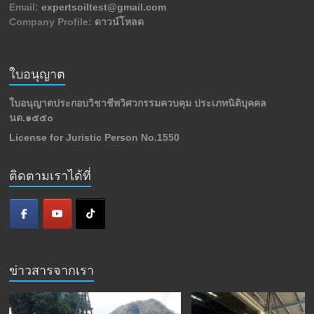
Email:
expertsoiltest@gmail.com
ดิน
Company Profile:
ดาวน์โหลด
เจาะ
สำรวจ
ชั้น
ดิน
ใบอนุญาต
เพื่อ
การ
ใบอนุญาตประกอบวิชาชีพวิศวกรรมควบคุม ประเภทนิติบุคคล
ก่อสร้าง
นต.๑๕๕๐
ทั่ว
License for Juristic Person No.1550
ไทย
ติดตามเราได้ที่
ข่าวสารจากเรา