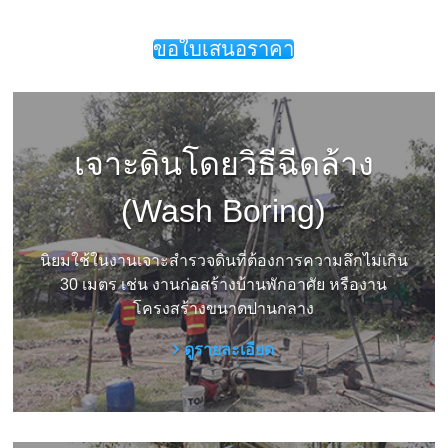
ซอ
ยล์
เซอร์วิส
ขอใบเสนอราคา
แอนด์
เอ็น
จิ
เนีย
ริ่ง
เจาะดินโดยวิธีฉีดล้าง
จำกัด
บริการ
(Wash Boring)
เจาะ
สำรวจ
ดิน
นิยมใช้ในงานเจาะสำรวจดินที่ต้องการความลึกไม่เกิน
รับ
30 เมตร เช่น งานก่อสร้างบ้านพักอาศัย หรืองาน
เจาะ
โครงสร้างขนาดปานกลาง
ดิน
และ
ดูรายละเอียด
ทดสอบ
คุณสมบัติ
ทาง
วิศวกรรม
ของ